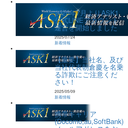
2025年7月よりASK1
公式LINEアカウント
運営を開始しました
2025/07/24
新着情報
【重要】当社名、及び
当社代表朝倉慶を名乗
る詐欺にご注意くだ
さい！
2025/05/09
新着情報
携帯キャリア
(Docomo,au,SoftBank)