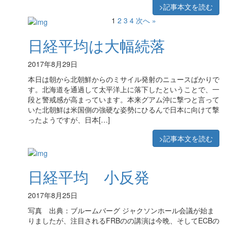
>記事本文を読む
1
2
3
4
次へ »
日経平均は大幅続落
2017年8月29日
本日は朝から北朝鮮からのミサイル発射のニュースばかりで
す。北海道を通過して太平洋上に落下したということで、一
段と警戒感が高まっています。本来グアム沖に撃つと言って
いた北朝鮮は米国側の強硬な姿勢にひるんで日本に向けて撃
ったようですが、日本[…]
>記事本文を読む
日経平均 小反発
2017年8月25日
写真 出典：ブルームバーグ ジャクソンホール会議が始ま
りましたが、注目されるFRBのの講演は今晩、そしてECBの