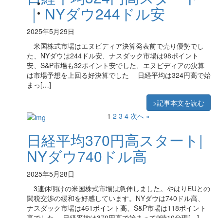
｜ NYダウ244ドル安
2025年5月29日
米国株式市場はエヌビディア決算発表前で売り優勢でし
た、NYダウは244ドル安、ナスダック市場は98ポイント
安、S&P市場も32ポイント安でした、エヌビディアの決算
は市場予想を上回る好決算でした 日経平均は324円高で始
まっ[…]
>記事本文を読む
1
2
3
4
次へ »
日経平均370円高スタート|
NYダウ740ドル高
2025年5月28日
3連休明けの米国株式市場は急伸しました。やはりEUとの
関税交渉の緩和を好感しています。NYダウは740ドル高、
ナスダック市場は461ポイント高、S&P市場は118ポイント
高でした 日経平均は370円高で始まって9時10分現[…]