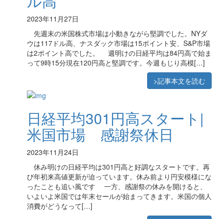
ル高
2023年11月27日
先週末の米国株式市場は小動きながら堅調でした。NYダ
ウは117ドル高、ナスダック市場は15ポイント安、S&P市場
は2ポイント高でした。 週明けの日経平均は84円高で始ま
って9時15分現在120円高と堅調です。今週もじり高模[…]
>記事本文を読む
日経平均301円高スタート|
米国市場 感謝祭休日
2023年11月24日
休み明けの日経平均は301円高と好調なスタートです。再
び年初来高値更新が迫っています。休み前より円安模様にな
ったことも追い風です 一方、感謝祭の休みを開けると、
いよいよ米国では年末セールが始まってきます。米国の個人
消費がどうなって[…]