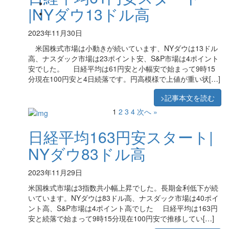
|NYダウ13ドル高
2023年11月30日
米国株式市場は小動きが続いています、NYダウは13ドル
高、ナスダック市場は23ポイント安、S&P市場は4ポイント
安でした。 日経平均は61円安と小幅安で始まって9時15
分現在100円安と4日続落です。円高模様で上値が重い状[…]
>記事本文を読む
1
2
3
4
次へ »
日経平均163円安スタート|
NYダウ83ドル高
2023年11月29日
米国株式市場は3指数共小幅上昇でした。長期金利低下が続
いています。NYダウは83ドル高、ナスダック市場は40ポイ
ント高、S&P市場は4ポイント高でした 日経平均は163円
安と続落で始まって9時15分現在100円安で推移してい[…]