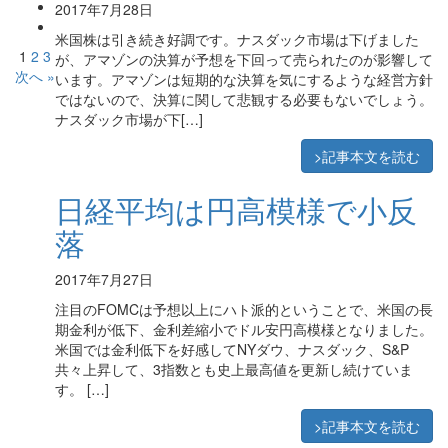
2017年7月28日
米国株は引き続き好調です。ナスダック市場は下げました
1
2
3
が、アマゾンの決算が予想を下回って売られたのが影響して
次へ »
います。アマゾンは短期的な決算を気にするような経営方針
ではないので、決算に関して悲観する必要もないでしょう。
ナスダック市場が下[…]
>記事本文を読む
日経平均は円高模様で小反
落
2017年7月27日
注目のFOMCは予想以上にハト派的ということで、米国の長
期金利が低下、金利差縮小でドル安円高模様となりました。
米国では金利低下を好感してNYダウ、ナスダック、S&P
共々上昇して、3指数とも史上最高値を更新し続けていま
す。 […]
>記事本文を読む