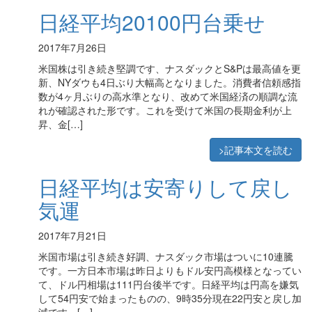
日経平均20100円台乗せ
2017年7月26日
米国株は引き続き堅調です、ナスダックとS&Pは最高値を更
新、NYダウも4日ぶり大幅高となりました。消費者信頼感指
数が4ヶ月ぶりの高水準となり、改めて米国経済の順調な流
れが確認された形です。これを受けて米国の長期金利が上
昇、金[…]
>記事本文を読む
日経平均は安寄りして戻し
気運
2017年7月21日
米国市場は引き続き好調、ナスダック市場はついに10連騰
です。一方日本市場は昨日よりもドル安円高模様となってい
て、ドル円相場は111円台後半です。日経平均は円高を嫌気
して54円安で始まったものの、9時35分現在22円安と戻し加