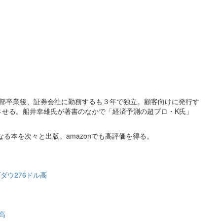
済学部卒業後、証券会社に勤務するも３年で独立。顧客向けに発行す
させる。船井幸雄氏が著書のなかで「経済予測の超プロ・K氏」
なる本を次々と出版。amazonでも高評価を得る。
Yダウ276ドル高
ル高